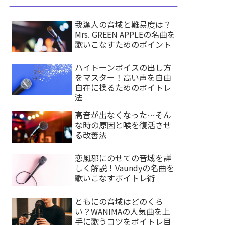
我逢人の音域と難易度は？
Mrs. GREEN APPLEの名曲を
歌いこなすためのポイント
ハイトーンボイスの出し方
をマスター！高い声を自由
自在に操るためのボイトレ
法
高音が出なくなった…そん
な時の原因と喉を復活させ
る改善法
恋風邪にのせての音域を詳
しく解説！Vaundyの名曲を
歌いこなすボイトレ術
ともにの音域はどのくら
い？WANIMAの人気曲を上
手に歌うコツをボイトレ目