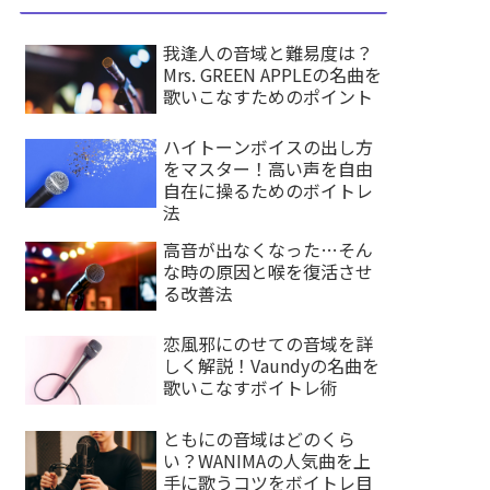
我逢人の音域と難易度は？
Mrs. GREEN APPLEの名曲を
歌いこなすためのポイント
ハイトーンボイスの出し方
をマスター！高い声を自由
自在に操るためのボイトレ
法
高音が出なくなった…そん
な時の原因と喉を復活させ
る改善法
恋風邪にのせての音域を詳
しく解説！Vaundyの名曲を
歌いこなすボイトレ術
ともにの音域はどのくら
い？WANIMAの人気曲を上
手に歌うコツをボイトレ目