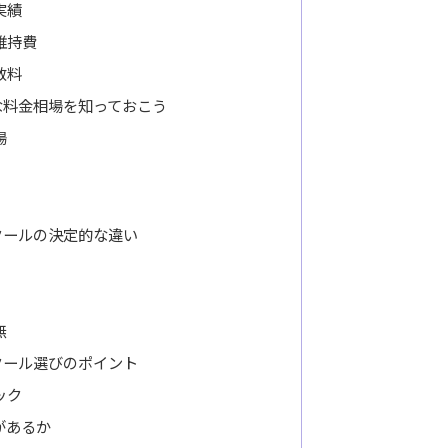
実績
維持費
数料
な料金相場を知っておこう
場
クールの決定的な違い
無
クール選びのポイント
ック
があるか