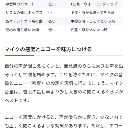
中音域のバラード
低い
1曲目・ウォーミングアップ
リズムの速いポップス
中
中盤・喉が温まってきた頃
高音・シャウト系の曲
高い
中盤以降・ここぞという時
低めの落ち着いた曲
低い
終盤・喉を休めたい時
マイクの感度とエコーを味方につける
自分の声が聞こえにくいと、無意識のうちに大きな声を出
そうとして喉を痛めます。これを防ぐために、マイクの音
量とエコー（残響）の設定を適切に行いましょう。マイク
音量は、普段の話し声より少し大きめに聞こえるくらいが
ベストです。
エコーを適度にかけると、声が滑らかに響き、少ない力で
も上手く聞こえるような効果があります。ただし、エコー