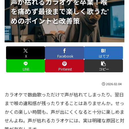
声が枯れるカラオケを卒業！喉
を痛めず最後まで楽しく歌うた
めのポイントと改善策
X
Facebook
はてブ
LINE
Pinterest
コピー
2026.02.04
カラオケで数曲歌っただけで声が枯れてしまったり、翌日
まで喉の違和感が残ったりすることはありませんか。せっ
かくの楽しい時間も、声が出にくくなると十分に楽しめま
せんよね。声が枯れるカラオケには、実は明確な原因と対