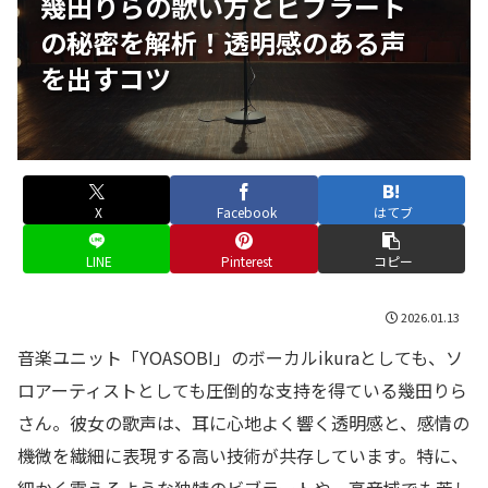
幾田りらの歌い方とビブラート
の秘密を解析！透明感のある声
を出すコツ
X
Facebook
はてブ
LINE
Pinterest
コピー
2026.01.13
音楽ユニット「YOASOBI」のボーカルikuraとしても、ソ
ロアーティストとしても圧倒的な支持を得ている幾田りら
さん。彼女の歌声は、耳に心地よく響く透明感と、感情の
機微を繊細に表現する高い技術が共存しています。特に、