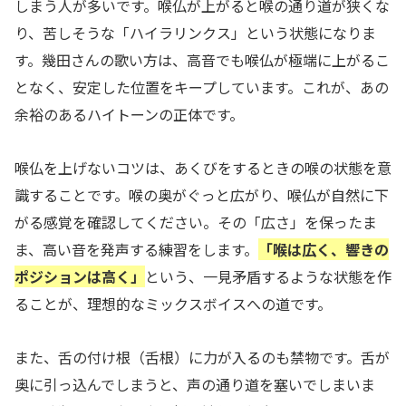
しまう人が多いです。喉仏が上がると喉の通り道が狭くな
り、苦しそうな「ハイラリンクス」という状態になりま
す。幾田さんの歌い方は、高音でも喉仏が極端に上がるこ
となく、安定した位置をキープしています。これが、あの
余裕のあるハイトーンの正体です。
喉仏を上げないコツは、あくびをするときの喉の状態を意
識することです。喉の奥がぐっと広がり、喉仏が自然に下
がる感覚を確認してください。その「広さ」を保ったま
ま、高い音を発声する練習をします。
「喉は広く、響きの
ポジションは高く」
という、一見矛盾するような状態を作
ることが、理想的なミックスボイスへの道です。
また、舌の付け根（舌根）に力が入るのも禁物です。舌が
奥に引っ込んでしまうと、声の通り道を塞いでしまいま