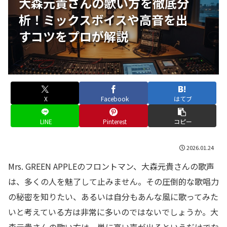
大森元貴さんの歌い方を徹底分
析！ミックスボイスや高音を出
すコツをプロが解説
X
Facebook
はてブ
LINE
Pinterest
コピー
2026.01.24
Mrs. GREEN APPLEのフロントマン、大森元貴さんの歌声
は、多くの人を魅了して止みません。その圧倒的な歌唱力
の秘密を知りたい、あるいは自分もあんな風に歌ってみた
いと考えている方は非常に多いのではないでしょうか。大